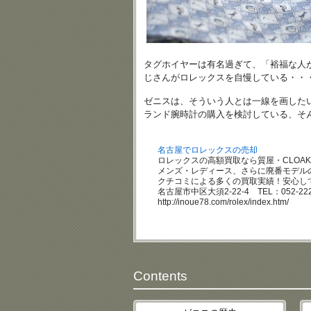
タグホイヤーは有名過ぎて、「裕福な人
じさんがロレックスを自慢している・・
ゼニスは、そういう人とは一線を画した
ランド腕時計の購入を検討している、そ
名古屋でロレックスの売却
ロレックスの高額買取なら質屋・CLOA
メンズ・レディース、さらに廃番モデル
クチコミによる多くの買取実績！安心し
名古屋市中区大須2-22-4 TEL：052-222
http://inoue78.com/rolex/index.htm/
Contents