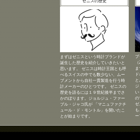
ゼニスの歴史
ブ
まずはゼニスという時計ブランドが
（
誕生した歴史を紹介していきたいと
ま
思います。 ゼニスは時計王国とも呼
ド
べるスイスの中でも数少ない、ムー
と
ブメントから自社一貫製造を行う時
ジ
計メーカーのひとつです。 ゼニスの
い
歴史を語るには１９世紀後半までさ
の
かのぼります。ジョルジュ・ファー
ゼ
ブル・ジャコ氏が 「マニュファクチ
も
ュール・ド・モントル」を開いたこ
ー
とが始まりです。