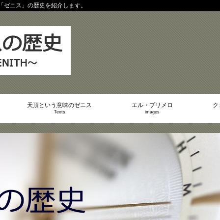
「ゼニス」の歴史を紹介します。
天頂という意味のゼニス
エル・プリメロ
ク
Texts
images