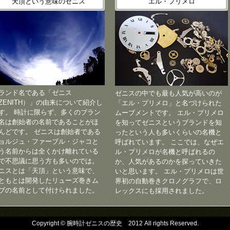
天頂という意味のゼニス
エル・プリメロ
ランド名である「ゼニス
ゼニスの中でも最も人気が高いのが
ZENITH）」の由来について紹介し
「エル・プリメロ」と名づけられた
す。 時計に限らず、多くのブラン
ムーブメントです。 エル・プリメロ
名は創始者の名前であることがほ
を知ってゼニスというブランドを知
んどです。 ゼニスは創始者である
ったという人も多いくらいの名機と
ョルジュ・ファーブル・ジャコと
呼ばれています。 ここでは、なぜエ
う名前からは全くかけ離れている
ル・プリメロが名機と呼ばれるの
で不思議に思う方も多いのでは。
か、人気があるのかを探っていきた
ニスとは「天頂」という意味で、
いと思います。 エル・プリメロは世
ともとは開発したリューズ巻きム
界初の自動巻きクロノグラフで、ロ
ブの名前として付けられました。
レックスにも採用されました。
Copyright © 腕時計ゼニスの歴史 2012 All rights Reserved.